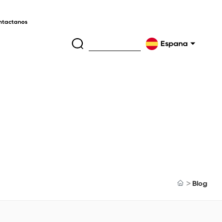
ntáctanos
España
Blog