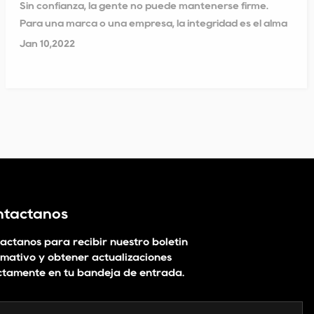
Sin confianza, la gente no puede mantenerse firme.
y es digna de crédito durante diez años
Para una marca o una empresa, la integridad es el alma
consecutivos"
Jan 10,2022
ntáctanos
áctanos para recibir nuestro boletín
rmativo y obtener actualizaciones
ctamente en tu bandeja de entrada.