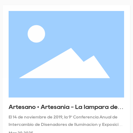
Artesano • Artesanía - La lámpara de
teñido en hilo hace una brillante
El 14 de noviembre de 2019, la 9ª Conferencia Anual de
aparición en la Reunión Anual de
Intercambio de Diseñadores de
Intercambio de Diseñadores de Iluminación y Exposición
Iluminación
de Productos de Aplicación de Ingeniería se celebró con