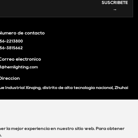
SUSCRÍBETE
→
Número de contacto
756-2213800
756-3815662
Correo electrónico
s1@hemlighting.com
Dirección
e Industrial Xinqing, distrito de alta tecnología nacional, Zhuhai
ener la mejor experiencia en nuestro sitio web. Para obtener
.