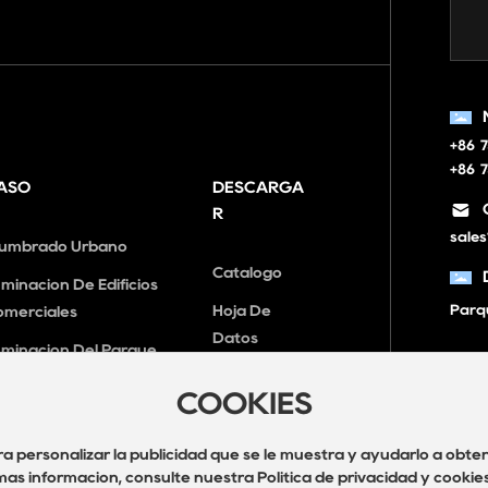
+86 
+86 
ASO
DESCARGA
R
sale
lumbrado Urbano
Catálogo
uminación De Edificios
Parqu
Hoja De
omerciales
Datos
uminación Del Parque
Certificacio
umbrado Público
COOKIES
Nes
uminación Del Puente
ara personalizar la publicidad que se le muestra y ayudarlo a obt
uminación Cultural Y
más información, consulte nuestra Política de privacidad y cookies