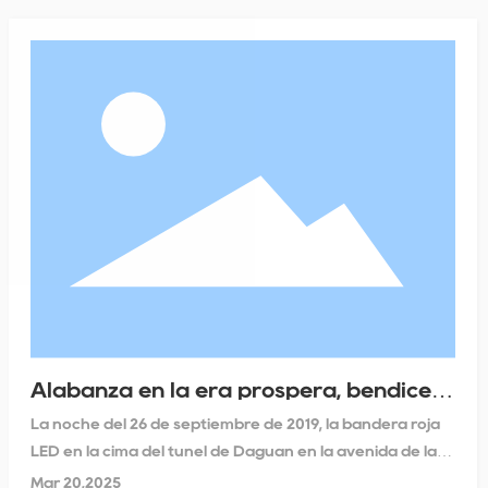
Alabanza en la era próspera, bendice a
la patria - ¡La bandera roja de Hem
La noche del 26 de septiembre de 2019, la bandera roja
brilla intensamente en Yangcheng!
LED en la cima del túnel de Daguan en la avenida de la
Ciencia en Guangzhou se encendió con éxito
Mar 20,2025