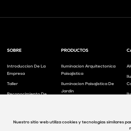
SOBRE
PRODUCTOS
C
Introducción De La
Iluminación Arquitectónica
A
Empresa
Paisajística
Il
Taller
Iluminación Paisajística De
C
Jardín
Reconocimiento De
Il
Calificación
Iluminación Funcional
Al
Luz Solar
Il
Iluminación Cultural Y Turística
Nuestro sitio web utiliza cookies y tecnologías similares p
Il